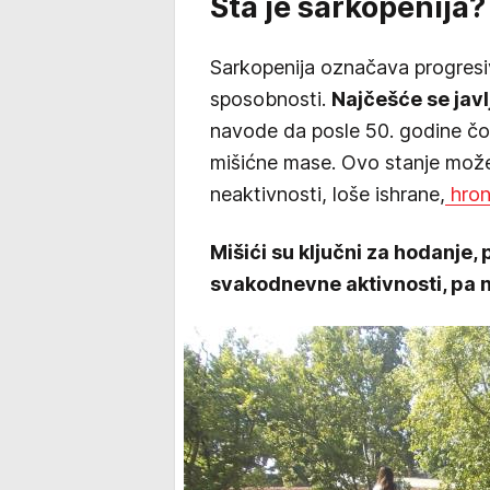
Šta je sarkopenija?
Sarkopenija označava progresiv
sposobnosti.
Najčešće se javl
navode da posle 50. godine čo
mišićne mase. Ovo stanje može
neaktivnosti, loše ishrane,
hron
Mišići su ključni za hodanje,
svakodnevne aktivnosti, pa n