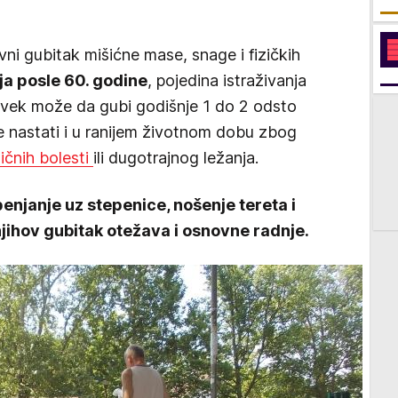
ni gubitak mišićne mase, snage i fizičkih
ja posle 60. godine
, pojedina istraživanja
vek može da gubi godišnje 1 do 2 odsto
 nastati i u ranijem životnom dobu zbog
ičnih bolesti
ili dugotrajnog ležanja.
 penjanje uz stepenice, nošenje tereta i
jihov gubitak otežava i osnovne radnje.