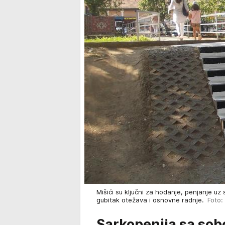
Mišići su ključni za hodanje, penjanje uz
gubitak otežava i osnovne radnje.
Foto: 
Sarkopenija sa sob