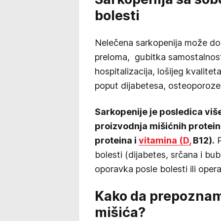
bolesti
Nelečena sarkopenija može dov
preloma, gubitka samostalnosti,
hospitalizacija, lošijeg kvalite
poput dijabetesa, osteoporoze i
Sarkopenije je posledica viš
proizvodnja mišićnih protein
proteina i
vitamina (D,
B12).
P
bolesti (dijabetes, srčana i bub
oporavka posle bolesti ili opera
Kako da prepoznamo
mišića?