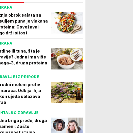
HRANA
tnja obrok salata sa
suljem puna je vlakana
proteina: Osvežava i
go drži sitost
HRANA
dine ili tuna, šta je
ravije? Jedna ima više
ega-3, druga proteina
RAVLJE IZ PRIRODE
irodni melem protiv
maraca: Odbija ih, a
kon ujeda ublažava
rab
NTALNO ZDRAVLJE
dna briga prođe, druga
 zameni: Zašto
ksioznost stalno