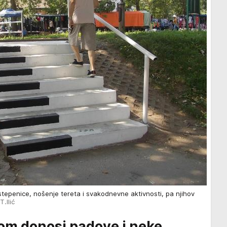
 stepenice, nošenje tereta i svakodnevne aktivnosti, pa njihov
T.Ilić
om donosi padove i neke