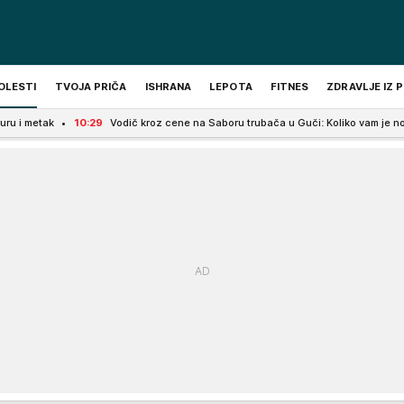
OLESTI
TVOJA PRIČA
ISHRANA
LEPOTA
FITNES
ZDRAVLJE IZ 
:29
Vodič kroz cene na Saboru trubača u Guči: Koliko vam je novca potrebno za 