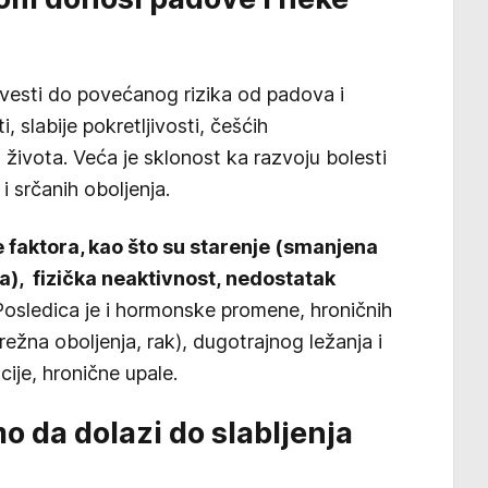
esti do povećanog rizika od padova i
 slabije pokretljivosti, češćih
ta života. Veća je sklonost ka razvoju bolesti
 srčanih oboljenja.
e faktora, kao što su starenje (smanjena
a), fizička neaktivnost, nedostatak
osledica je i hormonske promene, hroničnih
režna oboljenja, rak), dugotrajnog ležanja i
cije, hronične upale.
 da dolazi do slabljenja