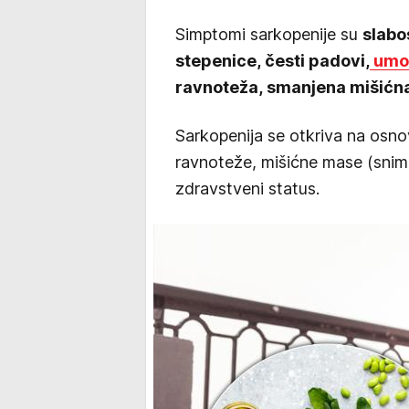
Simptomi sarkopenije su
slabo
stepenice, česti padovi,
umor
ravnoteža, smanjena mišićn
Sarkopenija se otkriva na osno
ravnoteže, mišićne mase (sniman
zdravstveni status.