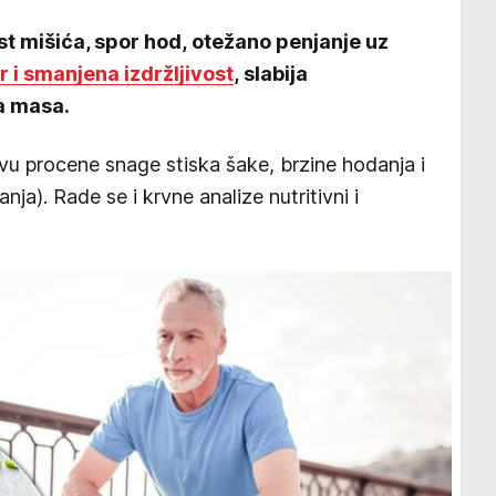
st mišića, spor hod, otežano penjanje uz
 i smanjena izdržljivost
, slabija
a masa.
vu procene snage stiska šake, brzine hodanja i
ja). Rade se i krvne analize nutritivni i