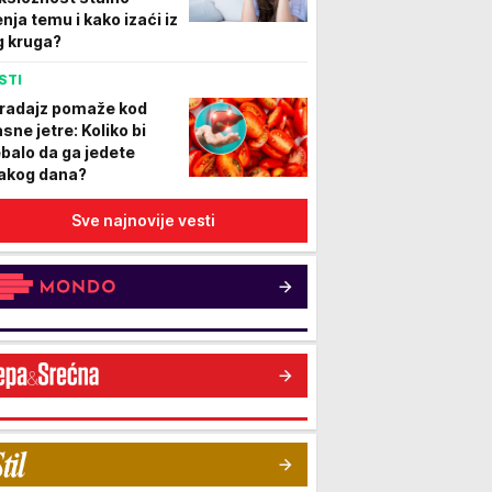
nja temu i kako izaći iz
g kruga?
STI
radajz pomaže kod
sne jetre: Koliko bi
ebalo da ga jedete
akog dana?
Sve najnovije vesti