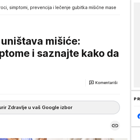
oci, simptomi, prevencija i lečenje gubitka mišićne mase
 uništava mišiće:
ptome i saznajte kako da
Komentariši
PR
rir Zdravlje u vaš Google izbor