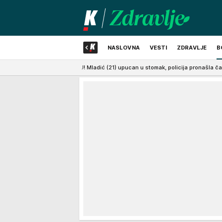
NASLOVNA
VESTI
ZDRAVLJE
B
OLNICU! Mladić (21) upucan u stomak, policija pronašla čauru i metak
10
NAJNOVIJE