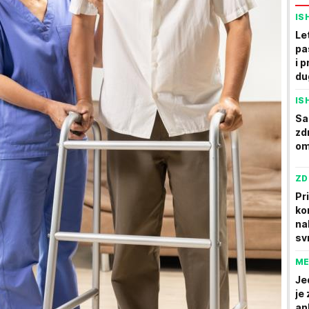
IS
Le
pa
i 
du
IS
Sar
zd
om
ZD
Pr
ko
na
sv
ME
Je
je
an