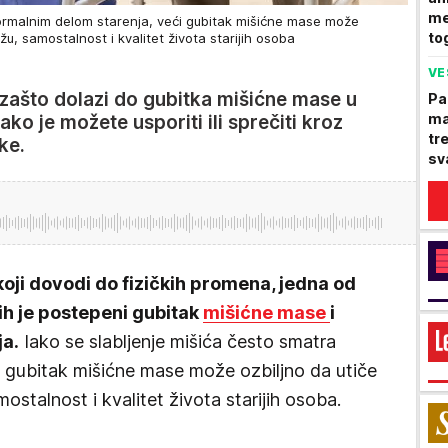
me
normalnim delom starenja, veći gubitak mišićne mase može
to
žu, samostalnost i kvalitet života starijih osoba
VE
, zašto dolazi do gubitka mišićne mase u
Pa
ma
kako je možete usporiti ili sprečiti kroz
tr
ke.
sv
 koji dovodi do fizičkih promena, jedna od
ih je postepeni gubitak
mišićne mase
i
ja.
Iako se slabljenje mišića često smatra
i gubitak mišićne mase može ozbiljno da utiče
ostalnost i kvalitet života starijih osoba.