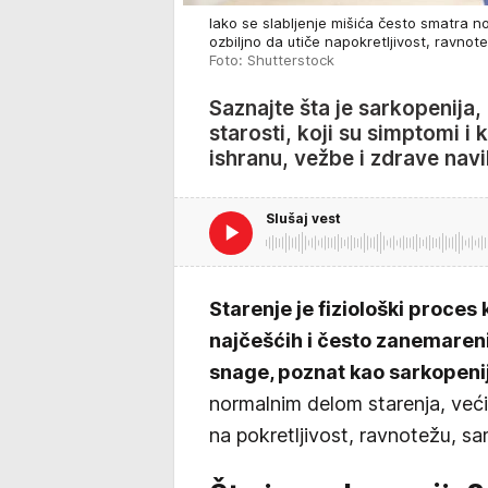
Iako se slabljenje mišića često smatra 
ozbiljno da utiče napokretljivost, ravnote
Foto: Shutterstock
Saznajte šta je sarkopenija
starosti, koji su simptomi i 
ishranu, vežbe i zdrave navi
Slušaj vest
Starenje je fiziološki proces
najčešćih i često zanemaren
snage, poznat kao sarkopeni
normalnim delom starenja, već
na pokretljivost, ravnotežu, sam