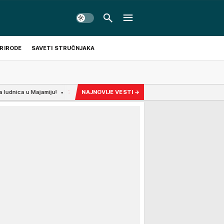
PRIRODE
SAVETI STRUČNJAKA
amiju!
7:24
VELIKA PODRŠKA VUČIĆU IZ CRNE GORE: Eparhija budimljansko-nik
NAJNOVIJE VESTI
→