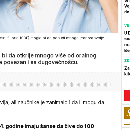
Sm
Vo
do
VE
U 
amin-fluorid (SDF) mogla bi da ponudi mnogo jednostavnije
sv
ma
Be
 bi da otkrije mnogo više od oralnog
ZD
 je povezan i sa dugovečnošću.
Za
ki
lja, ali naučnike je zanimalo i da li mogu da
74. godine imaju šanse da žive do 100