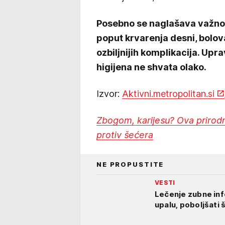
Posebno se naglašava važn
poput krvarenja desni, bolov
ozbiljnijih komplikacija. Upr
higijena ne shvata olako.
Izvor:
Aktivni.metropolitan.si
Zbogom, karijesu? Ova prirod
protiv šećera
NE PROPUSTITE
VESTI
Lečenje zubne infe
upalu, poboljšati 