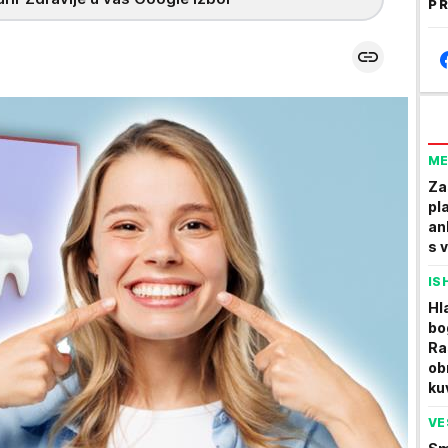
PR
ME
Za
pl
an
s 
IS
Hl
bo
Ra
ob
ku
VE