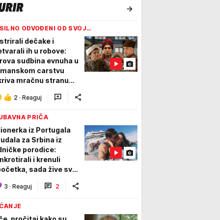
SILNO ODVOĐENI OD SVOJ…
strirali dečake i
etvarali ih u robove:
rova sudbina evnuha u
manskom carstvu
kriva mračnu stranu
rema, evo zašto su ih
2
·
Reaguj
atili
UBAVNA PRIČA
lionerka iz Portugala
 udala za Srbina iz
dničke porodice:
krotirali i krenuli
početka, sada žive svoj
n u Smederevu i imaju
3
·
Reaguj
2
oje dece!
ĆANJE
če, pročitaj kako su