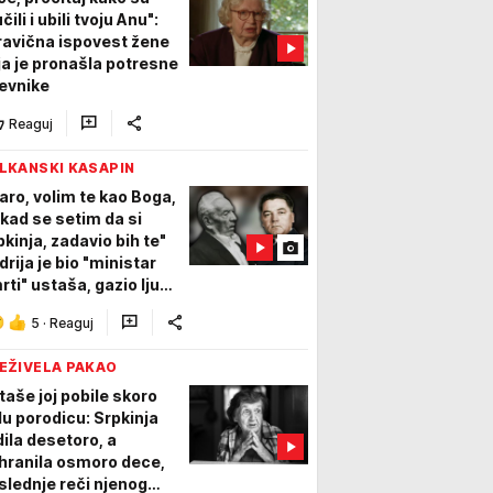
ili i ubili tvoju Anu":
ravična ispovest žene
ja je pronašla potresne
evnike
Reaguj
LKANSKI KASAPIN
aro, volim te kao Boga,
i kad se setim da si
pkinja, zadavio bih te"
drija je bio "ministar
rti" ustaša, gazio ljude
nkovima, pa ovako
5
·
Reaguj
ončao
EŽIVELA PAKAO
taše joj pobile skoro
lu porodicu: Srpkinja
dila desetoro, a
hranila osmoro dece,
slednje reči njenog