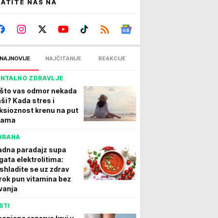
ATITE NAS NA
NAJNOVIJE
NAJČITANIJE
REAKCIJE
NTALNO ZDRAVLJE
što vas odmor nekada
aši? Kada stres i
ksioznost krenu na put
vama
HRANA
adna paradajz supa
gata elektrolitima:
shladite se uz zdrav
rok pun vitamina bez
vanja
STI