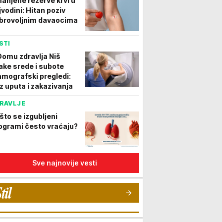
anjene rezerve krvi u
jvodini: Hitan poziv
brovoljnim davaocima
STI
Domu zdravlja Niš
ake srede i subote
mografski pregledi:
z uputa i zakazivanja
RAVLJE
što se izgubljeni
logrami često vraćaju?
Sve najnovije vesti