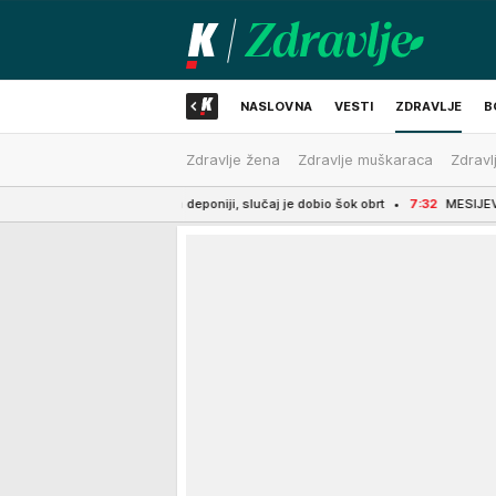
NASLOVNA
VESTI
ZDRAVLJE
B
Zdravlje žena
Zdravlje muškaraca
Zdravl
NAJNOVIJE
elo pronašli na deponiji, slučaj je dobio šok obrt
7:32
MESIJEVA MAGIČNA NOĆ! 