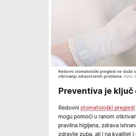
Redovni stomatološki pregledi ne služ
otkrivanju zdravstvenih problema
Foto: 
Preventiva je ključ
Redovni
stomatološki pregledi
mogu pomoći u ranom otkrivanj
pravilna higijena, zdrava ishran
zdravlje zuba, ali i na kvalitet 