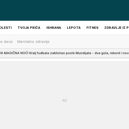
OLESTI
TVOJA PRIČA
ISHRANA
LEPOTA
FITNES
ZDRAVLJE IZ 
je dece
Mentalno zdravlje
Kralj fudbala zablistao posle Mundijala - dva gola, rekord i nova ludnica u Maj