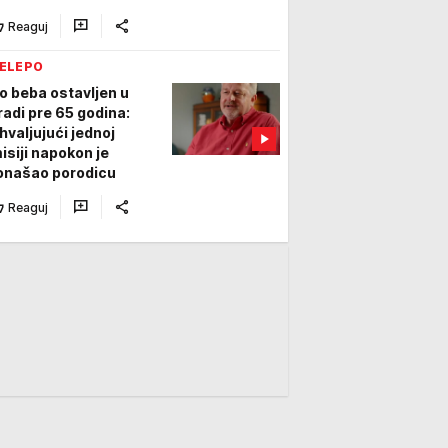
pruga teraju suze na
Reaguj
i
ELEPO
o beba ostavljen u
radi pre 65 godina:
hvaljujući jednoj
isiji napokon je
onašao porodicu
Reaguj