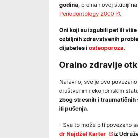
godina
, prema novoj studiji n
Periodontology 2000
.
Oni koji su izgubili pet ili v
ozbiljnih zdravstvenih probl
dijabetes i
osteoporoza
.
Oralno zdravlje ot
Naravno, sve je ovo povezano s
društvenim i ekonomskim statu
zbog stresnih i traumatičnih s
ili pušenja.
- Sve to može biti povezano sa
dr Najdžel Karter
iz Udruže