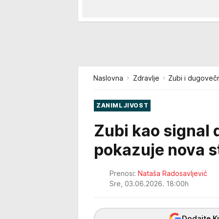
Naslovna
Zdravlje
Zubi i dugovečn
ZANIMLJIVOST
Zubi kao signal 
pokazuje nova s
Prenosi:
Nataša Radosavljević
Sre, 03.06.2026. 18:00h
Dodajte Ku