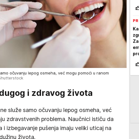
su
oč
PR
Ka
zg
Za
em
pr
e samo očuvanju lepog osmeha, već mogu pomoći u ranom
Shutterstock
 dugog i zdravog života
ne služe samo očuvanju lepog osmeha, već
u zdravstvenih problema. Naučnici ističu da
a i izbegavanje pušenja imaju veliki uticaj na
i dužinu života.