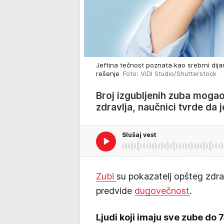
Jeftina tečnost poznata kao srebrni dij
rešenje
Foto: ViDI Studio/Shutterstock
Broj izgubljenih zuba mogao
zdravlja, naučnici tvrde da
Slušaj vest
Zubi
su pokazatelj opšteg zdrav
predvide
dugovečnost
.
Ljudi koji imaju sve zube do 