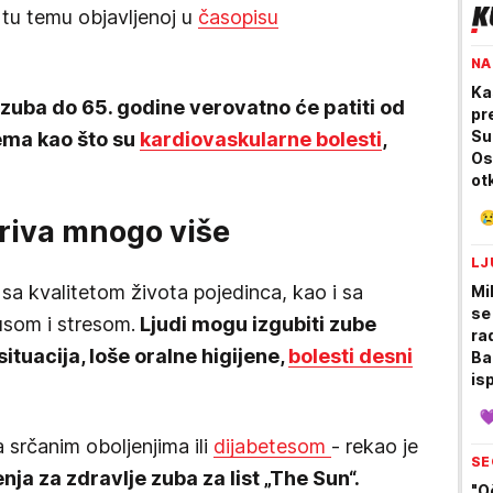
a tu temu objavljenoj u
časopisu
NA
Ka
iše zuba do 65. godine verovatno će patiti od
pr
Su
ema kao što su
kardiovaskularne bolesti
,
Os
ot
ha
kriva mnogo više
sak
LJ
a kvalitetom života pojedinca, kao i sa
Mi
se
som i stresom.
Ljudi mogu izgubiti zube
ra
ituacija, loše oralne higijene,
bolesti desni
Ban
is
sa
tr
 srčanim oboljenjima ili
dijabetesom
- rekao je
SE
nja za zdravlje zuba za list „The Sun“.
"O