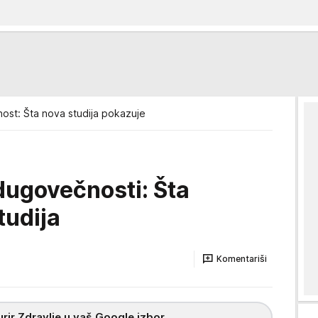
ost: Šta nova studija pokazuje
dugovečnosti: Šta
tudija
Komentariši
rir Zdravlje u vaš Google izbor