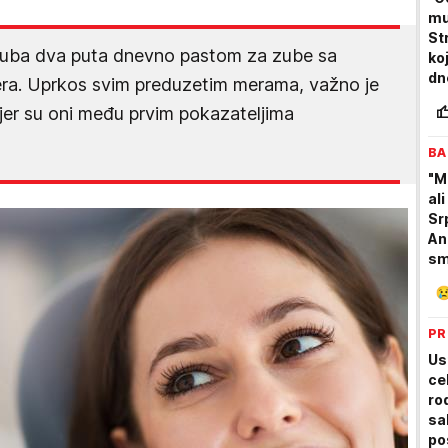
muč
St
 zuba dva puta dnevno pastom za zube sa
ko
dn
era. Uprkos svim preduzetim merama, važno je
 jer su oni među prvim pokazateljima
BA
"M
al
Sr
An
sm
te
sk
PR
Us
ce
ro
sa
po