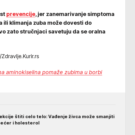
ost
prevencije
, jer zanemarivanje simptoma
a ili klimanja zuba može dovesti do
avo zato stručnjaci savetuju da se oralna
/Zdravlje.Kurir.rs
na aminokiselina pomaže zubima u borbi
kcije štiti celo telo: Vađenje živca može smanjiti
šećer i holesterol