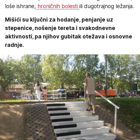
loše ishrane,
hroničnih bolesti
ili dugotrajnog ležanja.
Mišići su ključni za hodanje, penjanje uz
stepenice, nošenje tereta i svakodnevne
aktivnosti, pa njihov gubitak otežava i osnovne
radnje.