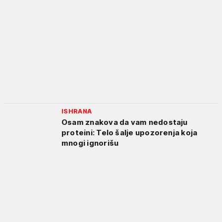
ISHRANA
Osam znakova da vam nedostaju
proteini: Telo šalje upozorenja koja
mnogi ignorišu