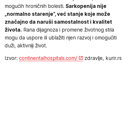
mogućih hroničnih bolesti.
Sarkopenija nije
„normalno starenje“, već stanje koje može
značajno da naruši samostalnost i kvalitet
života.
Rana dijagnoza i promene životnog stila
mogu da uspore ili ublažiti njen razvoj i omogućiti
duži, aktivniji život.
Izvor:
continentalhospitals.com/
zdravlje, kurir.rs