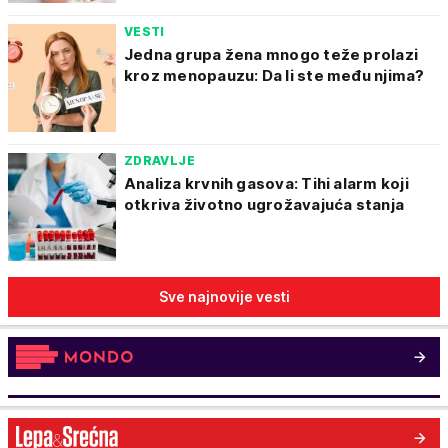
VESTI
Jedna grupa žena mnogo teže prolazi
kroz menopauzu: Da li ste među njima?
ZDRAVLJE
Analiza krvnih gasova: Tihi alarm koji
otkriva životno ugrožavajuća stanja
Sve najnovije vesti