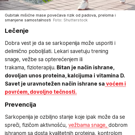
Gubitak mišićne mase povećava rizik od padova, preloma i
smanjene samostalnosti
Foto: Shutterstock
Lečenje
Dobra vest je da se sarkopenija može usporiti i
delimično poboljšati. Lekari savetuju trening
snage, vežbe sa opterećenjem ili
trakama, fizioterapiju.
Bitan je način ishrane,
dovoljan unos proteina, kalcijuma i vitamina D.
Savet je uravnotežen način ishrane sa
voćem i
povrćem, dovoljno tečnosti.
Prevencija
Sarkopenija je ozbiljno stanje koje ipak može da se
spreči, fizičom aktivnošću,
vežbama snage,
dobrom
ishranom sa dosta kvalitetnih proteina, kontrolom