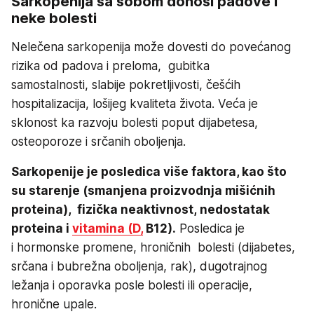
Sarkopenija sa sobom donosi padove i
neke bolesti
Nelečena sarkopenija može dovesti do povećanog
rizika od padova i preloma, gubitka
samostalnosti, slabije pokretljivosti, češćih
hospitalizacija, lošijeg kvaliteta života. Veća je
sklonost ka razvoju bolesti poput dijabetesa,
osteoporoze i srčanih oboljenja.
Sarkopenije je posledica više faktora, kao što
su starenje (smanjena proizvodnja mišićnih
proteina), fizička neaktivnost, nedostatak
proteina i
vitamina (D,
B12).
Posledica je
i hormonske promene, hroničnih bolesti (dijabetes,
srčana i bubrežna oboljenja, rak), dugotrajnog
ležanja i oporavka posle bolesti ili operacije,
hronične upale.