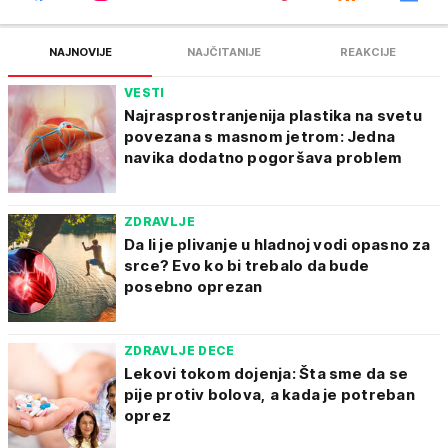
NAJNOVIJE
NAJČITANIJE
REAKCIJE
VESTI
Najrasprostranjenija plastika na svetu
povezana s masnom jetrom: Jedna
navika dodatno pogoršava problem
ZDRAVLJE
Da li je plivanje u hladnoj vodi opasno za
srce? Evo ko bi trebalo da bude
posebno oprezan
ZDRAVLJE DECE
Lekovi tokom dojenja: Šta sme da se
pije protiv bolova, a kada je potreban
oprez