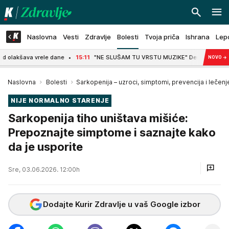
Naslovna
Vesti
Zdravlje
Bolesti
Tvoja priča
Ishrana
Lep
vrele dane
15:11
"NE SLUŠAM TU VRSTU MUZIKE" Desingerica o Milanu Stanković
NOVO
→
Naslovna
Bolesti
Sarkopenija – uzroci, simptomi, prevencija i lečen
NIJE NORMALNO STARENJE
Sarkopenija tiho uništava mišiće:
Prepoznajte simptome i saznajte kako
da je usporite
Sre, 03.06.2026. 12:00h
Dodajte Kurir Zdravlje u vaš Google izbor