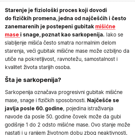
Starenje je fiziološki proces koji dovodi
do fizičkih promena, jedna od najčešćih i često
zanemarenih je postepeni gubitak
mišićne
mase
i snage, poznat kao sarkopenija.
Iako se
slabljenje mišića često smatra normalnim delom
starenja, veći gubitak mišićne mase može ozbiljno da
utiče na pokretljivost, ravnotežu, samostalnost i
kvalitet života starijih osoba.
Šta je sarkopenija?
Sarkopenija označava progresivni gubitak mišićne
mase, snage i fizičkih sposobnosti.
Najčešće se
javlja posle 60. godine
, pojedina istraživanja
navode da posle 50. godine čovek može da gubi
godišnje 1 do 2 odsto mišićne mase. Ovo stanje može
nastati i u ranijem životnom dobu zbog neaktivnosti,