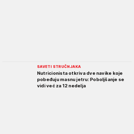
SAVETI STRUČNJAKA
Nutricionista otkriva dve navike koje
pobeđuju masnu jetru: Poboljšanje se
vidi već za 12 nedelja