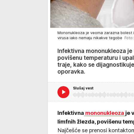
Mononukleoza je veoma zarazna bolest i č
virusa iako nemaju nikakve tegobe
Foto:
Infektivna mononukleoza je v
povišenu temperaturu i upal
traje, kako se dijagnostikuj
oporavka.
Slušaj vest
Infektivna
mononukleoza
je 
limfnih žlezda, povišenu tem
Najčešće se prenosi kontakto