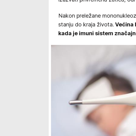
Nakon preležane mononukleoze
stanju do kraja života.
Većina l
kada je imuni sistem značajn