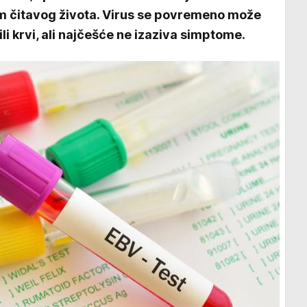
m čitavog života. Virus se povremeno može
ili krvi, ali najčešće ne izaziva simptome.