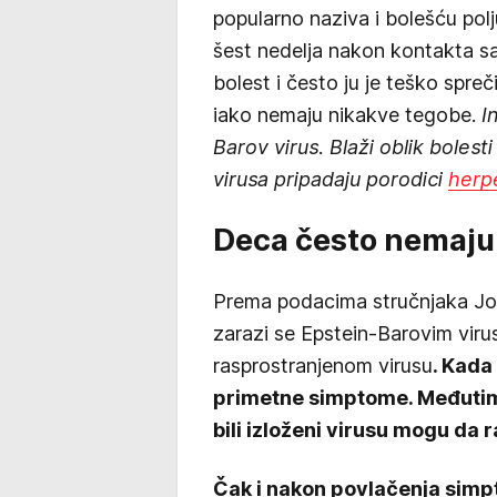
popularno naziva i bolešću pol
šest nedelja nakon kontakta 
bolest i često ju je teško spreč
iako nemaju nikakve tegobe.
In
Barov virus. Blaži oblik boles
virusa pripadaju porodici
herp
Deca često nemaju
Prema podacima stručnjaka Jo
zarazi se Epstein-Barovim vir
rasprostranjenom virusu
. Kada
primetne simptome. Međutim, t
bili izloženi virusu mogu da 
Čak i nakon povlačenja simp