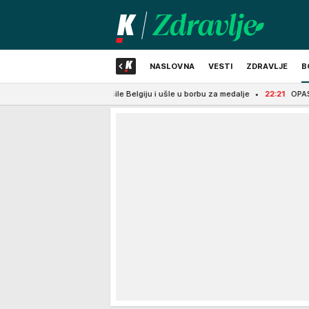
NASLOVNA
VESTI
ZDRAVLJE
B
niorke srušile Belgiju i ušle u borbu za medalje
22:21
OPASAN ŠAMAR ZA B
NAJNOVIJE