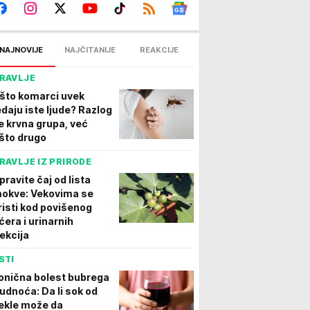
NAJNOVIJE
NAJČITANIJE
REAKCIJE
RAVLJE
što komarci uvek
edaju iste ljude? Razlog
je krvna grupa, već
što drugo
RAVLJE IZ PRIRODE
pravite čaj od lista
okve: Vekovima se
risti kod povišenog
ćera i urinarnih
fekcija
STI
onična bolest bubrega
trudnoća: Da li sok od
ekle može da