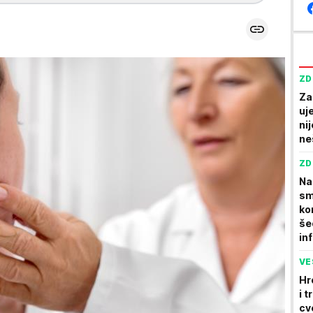
ZD
Za
uj
ni
ne
ZD
Na
sm
ko
še
in
VE
Hr
i 
cv