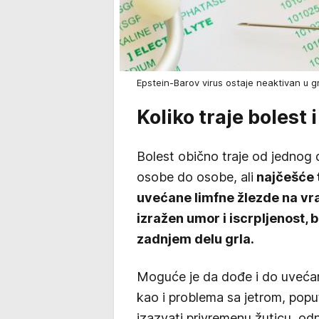
Epstein-Barov virus ostaje neaktivan u g
Koliko traje bolest 
Bolest obično traje od jednog
osobe do osobe, ali
najčešće 
uvećane limfne žlezde na vr
izražen umor i iscrpljenost, 
zadnjem delu grla.
Moguće je da dođe i do uvećanja
kao i problema sa jetrom, popu
izazvati privremenu žuticu, od