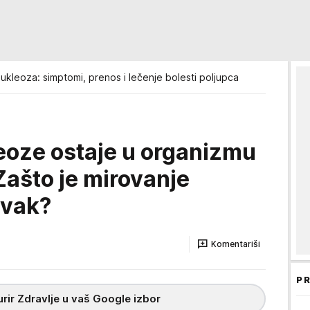
ukleoza: simptomi, prenos i lečenje bolesti poljupca
oze ostaje u organizmu
 Zašto je mirovanje
avak?
Komentariši
PR
rir Zdravlje u vaš Google izbor