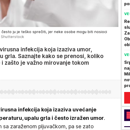
po
VE
Re
sl
esto ju je teško sprečiti, jer neke osobe mogu biti nosioci
Za
 Shutterstock
Ob
ob
irusna infekcija koja izaziva umor,
VE
u grla. Saznajte kako se prenosi, koliko
e i zašto je važno mirovanje tokom
Sr
na
Mi
no
pr
virusna infekcija koja izaziva uvećanje
peraturu, upalu grla i često izražen umor
.
m sa zaraženom pljuvačkom, pa se zato