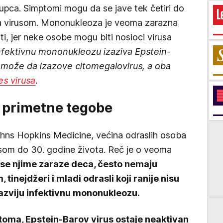
jupca. Simptomi mogu da se jave tek četiri do
sa virusom. Mononukleoza je veoma zarazna
iti, jer neke osobe mogu biti nosioci virusa
fektivnu mononukleozu izaziva Epstein-
ti može da izazove citomegalovirus, a oba
es virusa
.
 primetne tegobe
hns Hopkins Medicine, većina odraslih osoba
usom do 30. godine života. Reč je o veoma
 se njime zaraze deca, često nemaju
inejdžeri i mladi odrasli koji ranije nisu
razviju infektivnu mononukleozu.
toma, Epstein-Barov virus ostaje neaktivan