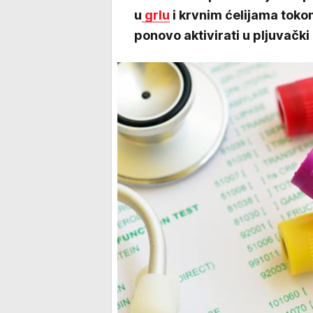
u
grlu
i krvnim ćelijama toko
ponovo aktivirati u pljuvački 