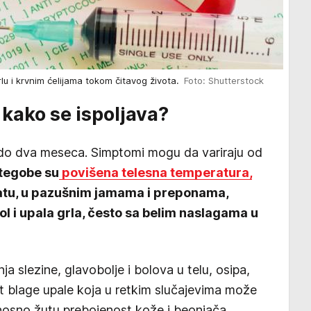
rlu i krvnim ćelijama tokom čitavog života.
Foto: Shutterstock
i kako se ispoljava?
 do dva meseca. Simptomi mogu da variraju od
tegobe su
povišena telesna temperatura,
atu, u pazušnim jamama i preponama,
bol i upala grla, često sa belim naslagama u
 slezine, glavobolje i bolova u telu, osipa,
t blage upale koja u retkim slučajevima može
nosno žutu prebojenost kože i beonjača.