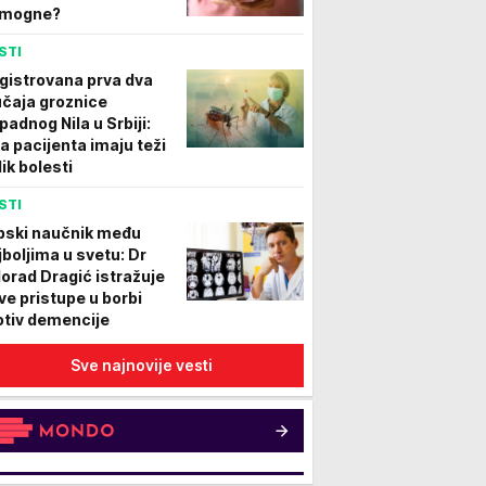
mogne?
STI
gistrovana prva dva
učaja groznice
padnog Nila u Srbiji:
a pacijenta imaju teži
lik bolesti
STI
pski naučnik među
jboljima u svetu: Dr
lorad Dragić istražuje
ve pristupe u borbi
otiv demencije
Sve najnovije vesti