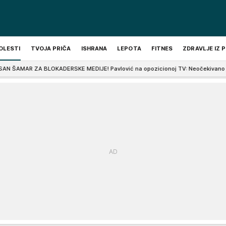
OLESTI
TVOJA PRIČA
ISHRANA
LEPOTA
FITNES
ZDRAVLJE IZ 
LOKADERSKE MEDIJE! Pavlović na opozicionoj TV: Neočekivano je dobar privredn