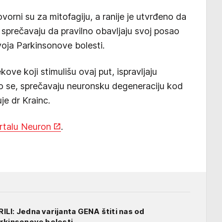
orni su za mitofagiju, a ranije je utvrđeno da
 sprečavaju da pravilno obavljaju svoj posao
voja Parkinsonove bolesti.
ve koji stimulišu ovaj put, ispravljaju
mo se, sprečavaju neuronsku degeneraciju kod
je dr Krainc.
ortalu Neuron
.
LI: Jedna varijanta GENA štiti nas od
rkinsonove bolesti