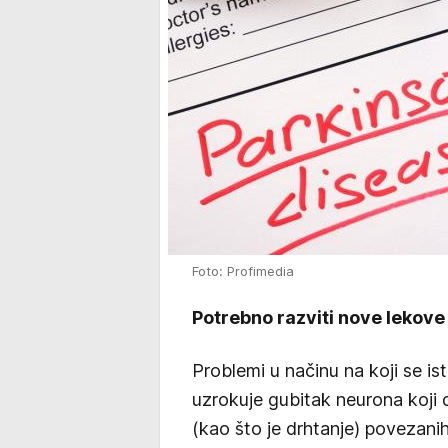
Foto: Profimedia
Potrebno razviti nove lekove
Problemi u načinu na koji se is
uzrokuje gubitak neurona koji
(kao što je drhtanje) povezani