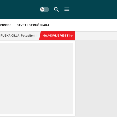
PRIRODE
SAVETI STRUČNJAKA
pljeni brodovi, gori "flota iz senke", okupirane zone ostaju bez struje! Na meti
NAJNOVIJE VESTI
→