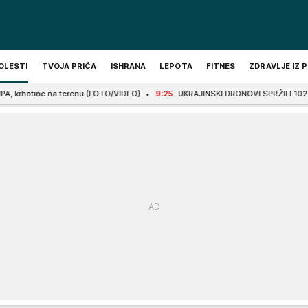
OLESTI
TVOJA PRIČA
ISHRANA
LEPOTA
FITNES
ZDRAVLJE IZ 
a terenu (FOTO/VIDEO)
9:25
UKRAJINSKI DRONOVI SPRŽILI 102 RUSKA CILJA: Poto