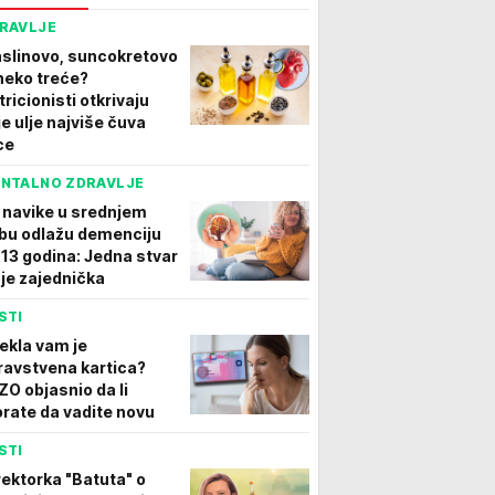
RAVLJE
slinovo, suncokretovo
 neko treće?
tricionisti otkrivaju
je ulje najviše čuva
ce
NTALNO ZDRAVLJE
i navike u srednjem
bu odlažu demenciju
 13 godina: Jedna stvar
 je zajednička
STI
tekla vam je
ravstvena kartica?
ZO objasnio da li
rate da vadite novu
STI
rektorka "Batuta" o