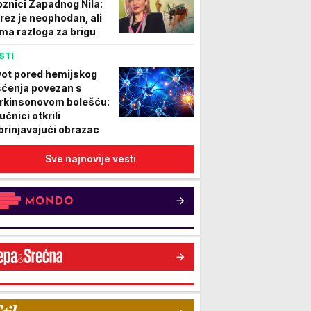
oznici Zapadnog Nila:
rez je neophodan, ali
ma razloga za brigu
STI
vot pored hemijskog
šćenja povezan s
rkinsonovom bolešću:
učnici otkrili
brinjavajući obrazac
Sve najnovije vesti