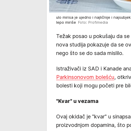
ulo mirisa je ujedno i najličnije i najsub
lepo miriše
Foto: Profimedia
Težak posao u pokušaju da se 
nova studija pokazuje da se o
nego što se do sada mislilo.
Istraživači iz SAD i Kanade ana
Parkinsonovom bolešću
, otkr
bolesti koji mogu početi pre b
"Kvar" u vezama
Ovaj okidač je "kvar" u sinapsa
proizvodnjom dopamina, što po