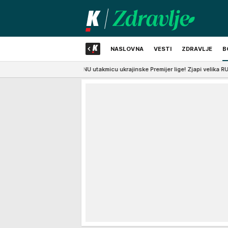
NASLOVNA
VESTI
ZDRAVLJE
B
n pred VAŽNU utakmicu ukrajinske Premijer lige! Zjapi velika RUPA, krhotine n
NAJNOVIJE