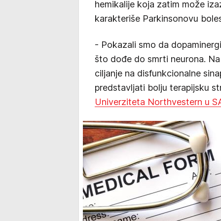
hemikalije koja zatim može iza
karakteriše Parkinsonovu boles
- Pokazali smo da dopaminergi
što dođe do smrti neurona. Na
ciljanje na disfunkcionalne si
predstavljati bolju terapijsku s
Univerziteta Northvestern u 