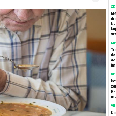
ZD
Ma
ili
Nu
ko
sr
ME
Tr
do
do
im
VE
Is
zd
RF
mo
VE
Di