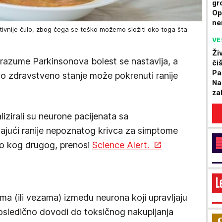
gr
Op
ne
jektivnije čulo, zbog čega se teško možemo složiti oko toga šta
VE
Ži
razume Parkinsonova bolest se nastavlja, a
či
Pa
vo zdravstveno stanje može pokrenuti ranije
Na
za
lizirali su neurone pacijenata sa
ivajući ranije nepoznatog krivca za simptome
ilo kog drugog, prenosi
Science Alert.
ma (ili vezama) između neurona koji upravljaju
sledično dovodi do toksičnog nakupljanja