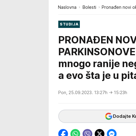
Naslovna
Bolesti
Pronađen novi o
STUDIJA
PRONAĐEN NOV
PARKINSONOVE B
mnogo ranije neg
a evo šta je u pi
Pon, 25.09.2023. 13:27h
→ 15:23h
Dodajte Ku