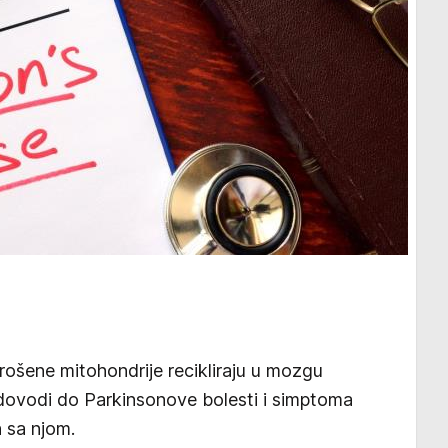
trošene mitohondrije recikliraju u mozgu
 dovodi do Parkinsonove bolesti i simptoma
h sa njom.