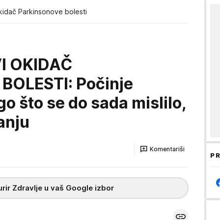
kidač Parkinsonove bolesti
I OKIDAČ
OLESTI: Počinje
o što se do sada mislilo,
tanju
Komentariši
PR
rir Zdravlje u vaš Google izbor