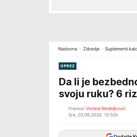
Naslovna
Zdravlje
Suplementi kalc
OPREZ
Da li je bezbedn
svoju ruku? 6 ri
Prenosi:
Violeta Nedeljković
Sre, 03.06.2026. 10:50h
Dodajte Ku