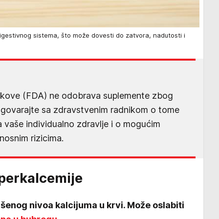
igestivnog sistema, što može dovesti do zatvora, nadutosti i
 lekove (FDA) ne odobrava suplemente zbog
Razgovarajte sa zdravstvenim radnikom o tome
za vaše individualno zdravlje i o mogućim
nosnim rizicima.
perkalcemije
šenog nivoa kalcijuma u krvi. Može oslabiti