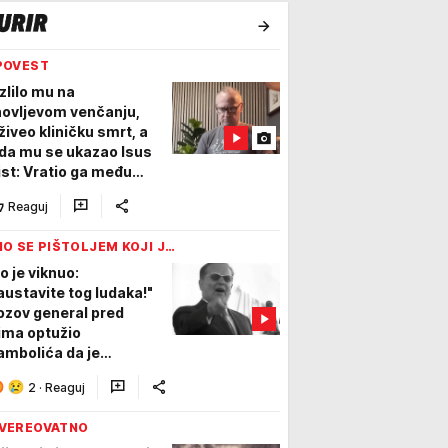
POVEST
zlilo mu na
novljevom venčanju,
živeo kliničku smrt, a
da mu se ukazao Isus
ist: Vratio ga među
e, ali ga zadužio
Reaguj
IO SE PIŠTOLJEM KOJI J…
o je viknuo:
austavite tog ludaka!"
ozov general pred
ima optužio
ambolića da je
ubavnik njegove žene,
2
·
Reaguj
 izvršio samoubistvo
VEREOVATNO