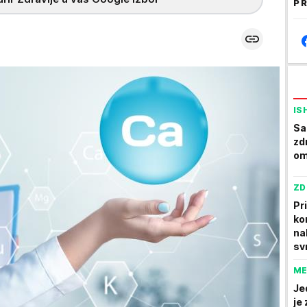
PR
IS
Sar
zd
om
ZD
Pr
ko
na
sv
ME
Je
je