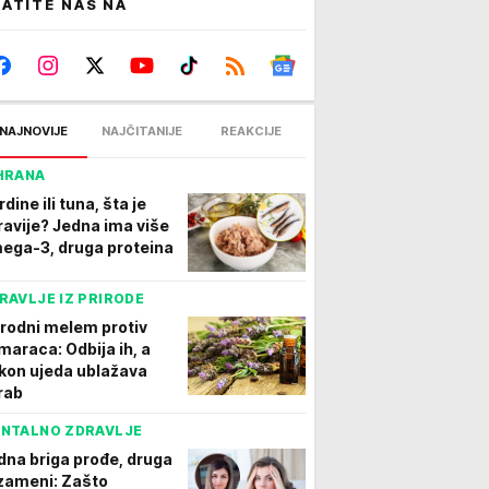
ATITE NAS NA
NAJNOVIJE
NAJČITANIJE
REAKCIJE
HRANA
dine ili tuna, šta je
ravije? Jedna ima više
ega-3, druga proteina
RAVLJE IZ PRIRODE
irodni melem protiv
maraca: Odbija ih, a
kon ujeda ublažava
rab
NTALNO ZDRAVLJE
dna briga prođe, druga
 zameni: Zašto