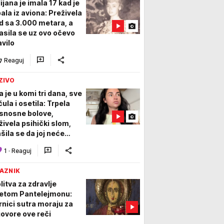
ijana je imala 17 kad je
pala iz aviona: Preživela
d sa 3.000 metara, a
asila se uz ovo očevo
avilo
Reaguj
ZIVO
a je u komi tri dana, sve
čula i osetila: Trpela
snosne bolove,
živela psihički slom,
ašila se da joj neće
rovati
1
·
Reaguj
AZNIK
litva za zdravlje
etom Pantelejmonu:
rnici sutra moraju za
govore ove reči