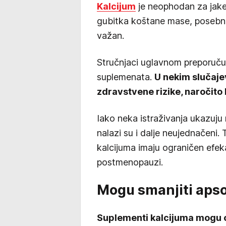
Kalcijum
je neophodan za jake z
gubitka koštane mase, posebn
važan.
Stručnjaci uglavnom preporučuj
suplemenata.
U nekim slučaje
zdravstvene rizike, naročito
Iako neka istraživanja ukazuju
nalazi su i dalje neujednačeni.
kalcijuma imaju ograničen efe
postmenopauzi.
Mogu smanjiti apso
Suplementi kalcijuma mogu o