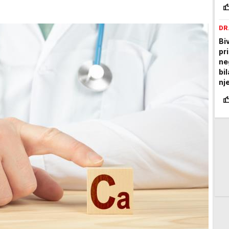
DR
Bi
pr
ne
bi
nj