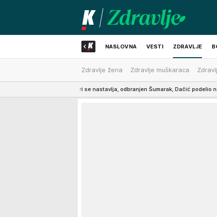
NASLOVNA
VESTI
ZDRAVLJE
B
Zdravlje žena
Zdravlje muškaraca
Zdravl
NAJNOVIJE
liblatskoj peščari se nastavlja, odbranjen Šumarak, Dačić podelio najnovije snimk