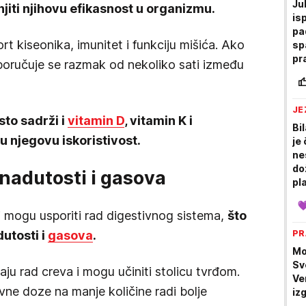
Jul
jiti njihovu efikasnost u organizmu.
is
pa
rt kiseonika, imunitet i funkciju mišića. Ako
sp
pr
poručuje se razmak od nekoliko sati između
JE
to sadrži i
vitamin D
, vitamin K i
Bil
u njegovu iskoristivost.
je 
ne
do
 nadutosti i gasova
pl
ve
i mogu usporiti rad digestivnog sistema,
što
utosti i
gasova
.
PR
Mo
Sv
ju rad creva i mogu učiniti stolicu tvrđom.
Ve
vne doze na manje količine radi bolje
iz