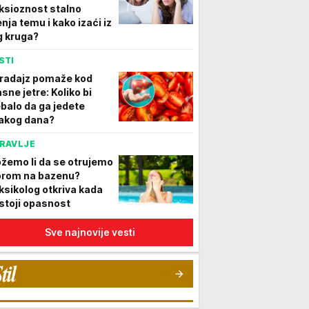
ksioznost stalno
nja temu i kako izaći iz
g kruga?
STI
radajz pomaže kod
sne jetre: Koliko bi
ebalo da ga jedete
akog dana?
RAVLJE
žemo li da se otrujemo
orom na bazenu?
ksikolog otkriva kada
stoji opasnost
Sve najnovije vesti