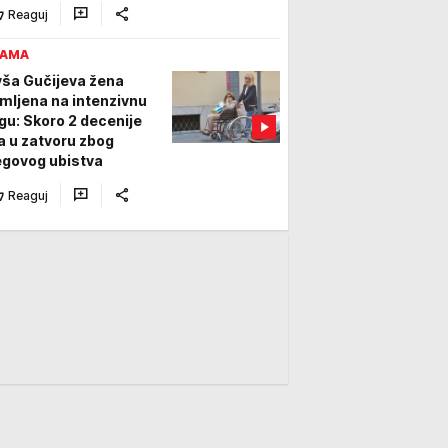
Reaguj
AMA
vša Gučijeva žena
imljena na intenzivnu
gu: Skoro 2 decenije
la u zatvoru zbog
egovog ubistva
Reaguj