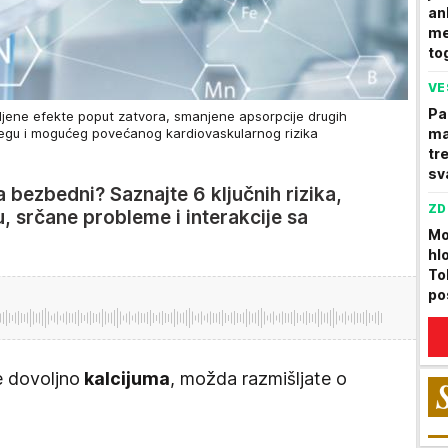
an
me
to
VE
Pa
ljene efekte poput zatvora, smanjene apsorpcije drugih
regu i mogućeg povećanog kardiovaskularnog rizika
ma
tr
sv
a bezbedni? Saznajte 6 ključnih rizika,
ZD
, srčane probleme i interakcije sa
Mo
hl
To
po
e dovoljno
kalcijuma
, možda razmišljate o