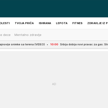
OLESTI
TVOJA PRIČA
ISHRANA
LEPOTA
FITNES
ZDRAVLJE IZ 
je dece
Mentalno zdravlje
e sa terena (VIDEO)
10:00
Srbija dobija novi pravac za gas: Stručnjaci otkri