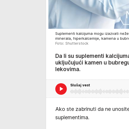
Suplementi kalcijuma mogu izazvati neže
minerala, hiperkalcemije, kamena u bub
Foto: Shutterstock
Da li su suplementi kalcijum
uključujući kamen u bubregu
lekovima.
Slušaj vest
Ako ste zabrinuti da ne unosit
suplementima.