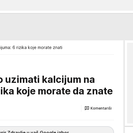
ijuma: 6 rizika koje morate znati
o uzimati kalcijum na
zika koje morate da znate
Komentariši
rir Zdravlje u vaš Google izbor