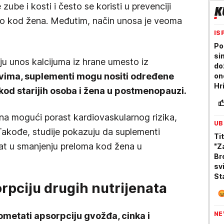
ube i kosti i često se koristi u prevenciji
o kod žena. Međutim, način unosa je veoma
IS
Po
si
u unos kalcijuma iz hrane umesto iz
do
vima, suplementi mogu nositi određene
on
Hr
 kod starijih osoba i žena u postmenopauzi.
živ
 na mogući porast kardiovaskularnog rizika,
UB
 Takođe, studije pokazuju da suplementi
Tit
kat u smanjenju preloma kod žena u
"Z
Br
sv
St
rpciju drugih nutrijenata
lj
pa
NE
metati apsorpciju gvožđa, cinka i