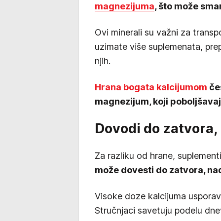
magnezijuma
, što može sman
Ovi minerali su važni za transpo
uzimate više suplemenata, pre
njih.
Hrana bogata kalcijumom
čes
magnezijum, koji poboljšavaj
Dovodi do zatvora,
Za razliku od hrane, suplement
može dovesti do zatvora, nad
Visoke doze kalcijuma usporava
Stručnjaci savetuju podelu dne